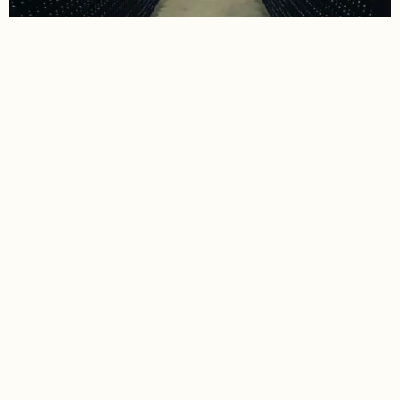
UN PEU
D'HISTOIRE
Tout a commencé avec dix hectares de
vignes, en 1938. Georges Pieaux, alors
ouvrier agricole, décide de prendre son
indépendance. En 1955, ses deux fils Gérard
et Lucien prennent la relève. Ils partagent le