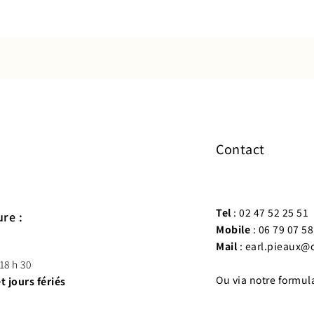
Contact
Tel
 : 02 47 52 25 51
re :
Mobile
 : 06 79 07 58
Mail
 : earl.pieaux@
 18 h 30
Ou via notre formula
 jours fériés