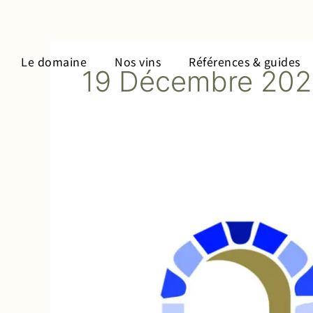
Aller
au
contenu
Le domaine
Nos vins
Références & guides
19 Décembre 20
Label
Cave
Touristique